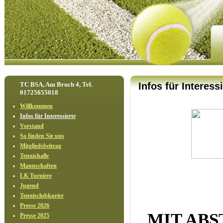
TC BSA, Am Bruch 4, Tel.
Infos für Interess
01725655018
Willkommen
Infos für Interessierte
Vorstand
So finden Sie uns
Mitgliedsbeitrag
Tennishalle
Mannschaften
LK Turniere
Jugend
Tennisclubkurier
Presse 2026
MIT ABS
Presse 2025