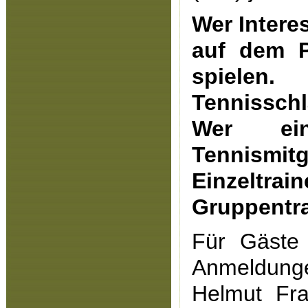
Wer Intere
auf dem P
spielen.
Tennisschl
Wer ein
Tennismi
Einze
Gruppentra
Für Gäste 
Anmeldunge
Helmut Fra