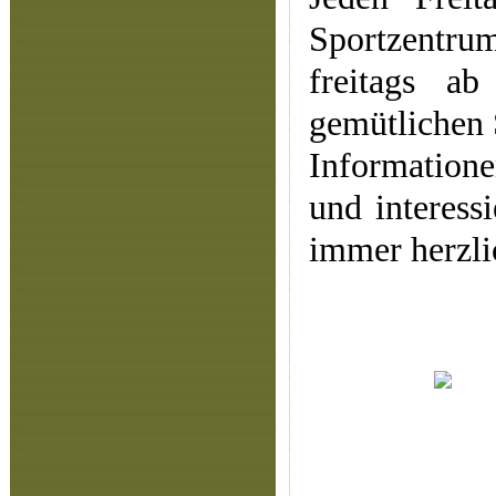
Sportzentr
freitags a
gemütlichen 
Information
und interess
immer herzl