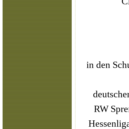
C
in den Sch
deutschen
RW Spren
Hessenliga