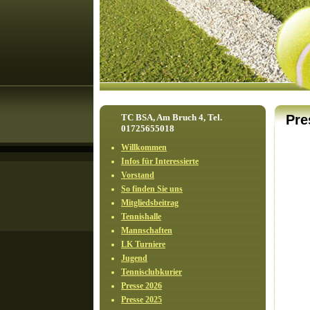
TC BSA, Am Bruch 4, Tel.
Pre
01725655018
Willkommen
Infos für Interessierte
Vorstand
So finden Sie uns
Mitgliedsbeitrag
Tennishalle
Mannschaften
LK Turniere
Jugend
Tennisclubkurier
Presse 2026
Presse 2025