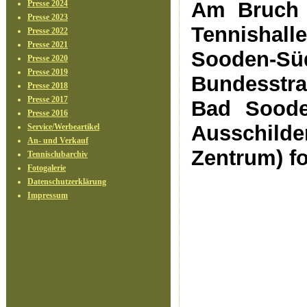
Am Bruch 
Presse 2024
Presse 2023
Tennishall
Presse 2022
Presse 2021
Sooden-S
Presse 2020
Presse 2019
Bundesstraß
Presse 2018
Presse 2017
Bad Soode
Presse 2016
Ausschild
Service/Werbeartikel
An- und Verkauf
Zentrum) f
Tennisclubarchiv
Fotogalerie
Datenschutzerklärung
Impressum