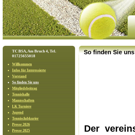
TC BSA, Am Bruch 4, Tel.
So finden Sie uns
01725655018
Willkommen
Infos für Interessierte
Vorstand
So finden Sie uns
Mitgliedsbeitrag
Tennishalle
Mannschaften
LK Turniere
Jugend
Tennisclubkurier
Presse 2026
Der verein
Presse 2025