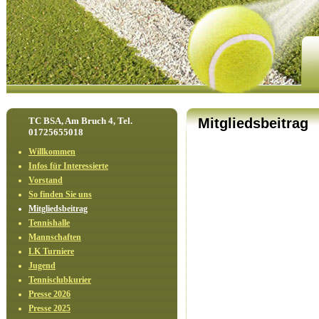
TC BSA, Am Bruch 4, Tel.
Mitgliedsbeitrag
01725655018
Willkommen
Infos für Interessierte
Vorstand
So finden Sie uns
Mitgliedsbeitrag
Tennishalle
Mannschaften
LK Turniere
Jugend
Tennisclubkurier
Presse 2026
Presse 2025