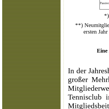
Passive
*)
**) Neumitglie
ersten Jahr
Eine
In der Jahre
großer Mehrh
Mitglieder
Tennisclub 
Mitgliedsbei