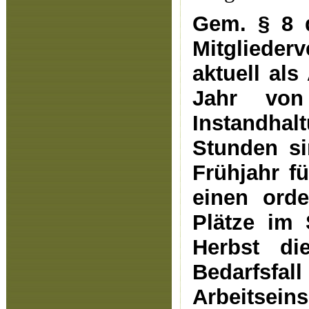
Gem. § 8 
Mitgliede
aktuell als
Jahr von
Instandhal
Stunden si
Frühjahr f
einen ord
Plätze im 
Herbst di
Bedarfsfal
Arbeitsein