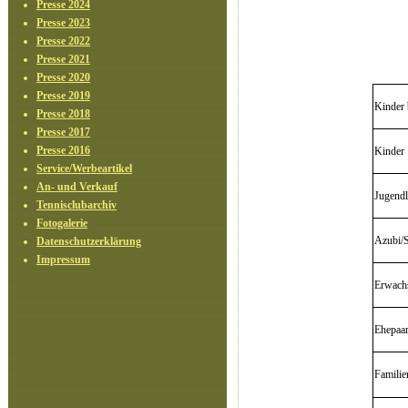
Presse 2024
Presse 2023
Presse 2022
Presse 2021
Presse 2020
Presse 2019
Kinder 
Presse 2018
Presse 2017
Presse 2016
Kinder 
Service/Werbeartikel
An- und Verkauf
Jugendl
Tennisclubarchiv
Fotogalerie
Azubi/S
Datenschutzerklärung
Impressum
Erwachs
Ehepaar
Famili