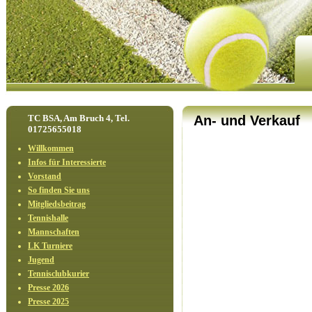
TC BSA, Am Bruch 4, Tel.
An- und Verkauf
01725655018
Willkommen
Infos für Interessierte
Vorstand
So finden Sie uns
Mitgliedsbeitrag
Tennishalle
Mannschaften
LK Turniere
Jugend
Tennisclubkurier
Presse 2026
Presse 2025