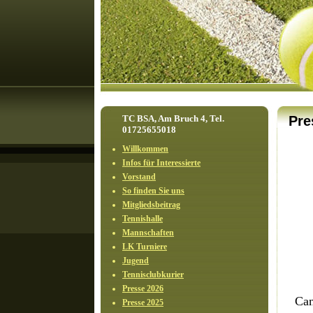
TC BSA, Am Bruch 4, Tel.
Pre
01725655018
Willkommen
Infos für Interessierte
Vorstand
So finden Sie uns
Mitgliedsbeitrag
Tennishalle
Mannschaften
LK Turniere
Jugend
Tennisclubkurier
Presse 2026
Can
Presse 2025