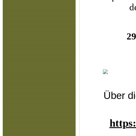
d
29
Über di
https