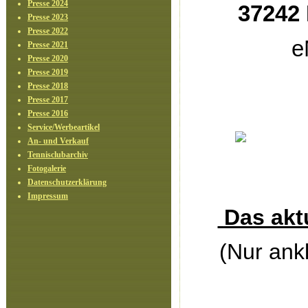
Presse 2024
37242 
Presse 2023
Presse 2022
e
Presse 2021
Presse 2020
Presse 2019
Presse 2018
Presse 2017
Presse 2016
Service/Werbeartikel
An- und Verkauf
Tennisclubarchiv
Fotogalerie
Datenschutzerklärung
Impressum
Das akt
(Nur ank