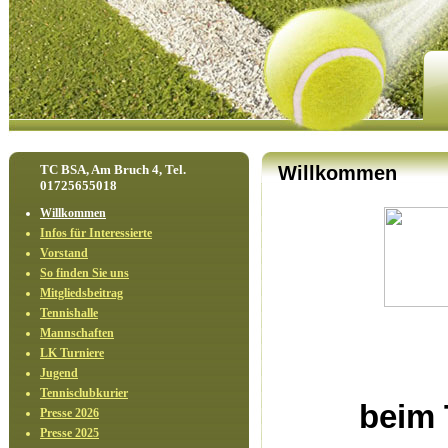
TC BSA, Am Bruch 4, Tel.
Willkommen
01725655018
Willkommen
Infos für Interessierte
Vorstand
So finden Sie uns
Mitgliedsbeitrag
Tennishalle
Mannschaften
LK Turniere
Jugend
Tennisclubkurier
beim 
Presse 2026
Presse 2025