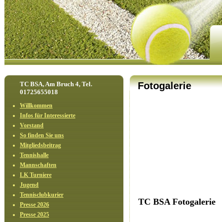
TC BSA, Am Bruch 4, Tel.
Fotogalerie
01725655018
Willkommen
Infos für Interessierte
Vorstand
So finden Sie uns
Mitgliedsbeitrag
Tennishalle
Mannschaften
LK Turniere
Jugend
Tennisclubkurier
TC BSA Fotogalerie
Presse 2026
Presse 2025