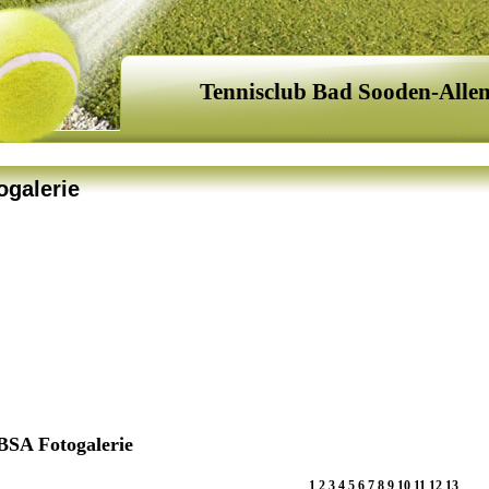
Tennisclub Bad Sooden-Alle
ogalerie
BSA Fotogalerie
1
2
3
4
5
6
7
8
9
10
11
12
13