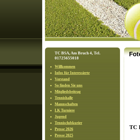
TC BSA, Am Bruch 4, Tel.
Fot
01725655018
Willkommen
Infos für Interessierte
Vorstand
So finden Sie uns
Mitgliedsbeitrag
Tennishalle
Mannschaften
LK Turniere
Jugend
Tennisclubkurier
TC 
Presse 2026
Presse 2025