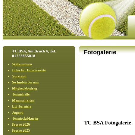
TC BSA, Am Bruch 4, Tel.
Fotogalerie
01725655018
Willkommen
Infos für Interessierte
Vorstand
So finden Sie uns
Mitgliedsbeitrag
Tennishalle
Mannschaften
LK Turniere
Jugend
Tennisclubkurier
TC BSA Fotogalerie
Presse 2026
Presse 2025